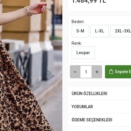
1.484,99 TL
Beden:
S-M
L-XL
2XL-3X
Renk:
Leopar
Sepete E
ÜRÜN ÖZELLİKLERİ
YORUMLAR
ÖDEME SEÇENEKLERİ