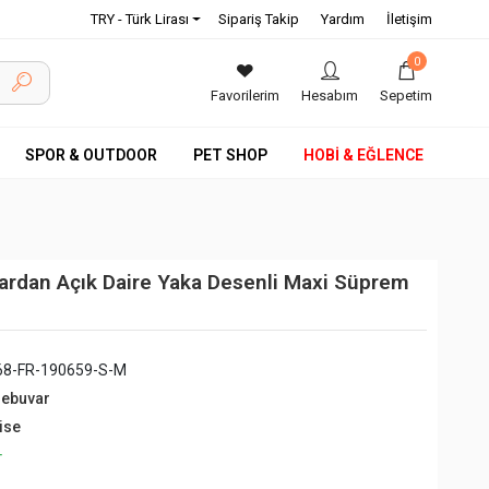
TRY - Türk Lirası
Sipariş Takip
Yardım
İletişim
0
Favorilerim
Hesabım
Sepetim
SPOR & OUTDOOR
PET SHOP
HOBİ & EĞLENCE
ardan Açık Daire Yaka Desenli Maxi Süprem
68-FR-190659-S-M
debuvar
ise
+