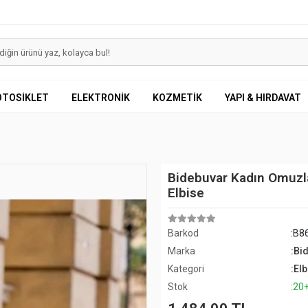
OTOSİKLET
ELEKTRONİK
KOZMETİK
YAPI & HIRDAVAT
Bidebuvar Kadın Omuzl
Elbise
Barkod
:B8
Marka
:Bi
Kategori
:Elb
Stok
:20