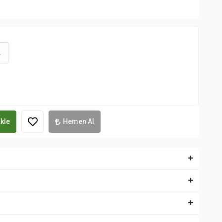
L
kle
Hemen Al