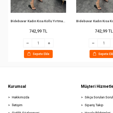
Bidebuvar Kadın Kısa Kollu Yırtmaç Detaylı Salaş Viskon Elbise
742,99 TL
742,99 TL
Sepete Ekle
Sepete Ek
Kurumsal
Müşteri Hizmetle
Hakkımızda
Sıkça Sorulan Sorul
İletişim
Sipariş Takip
Gizlilik Sözleşmesi
Havale Bildirimleri