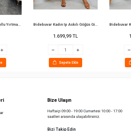
Bidebuvar Kadın Kısa Kollu Yırtmaç Detaylı Salaş Viskon Elbise
Bidebuvar Kadın Ip Askılı Göğüs Gipe Detaylı Desenli Uzun Süprem Elbise
1.699,99 TL
le
Sepete Ekle
ri
Bize Ulaşın
Haftaiçi 09:00 - 19:00 Cumartesi 10:00 - 17:00
ar
saatleri arasında ulaşabilirsiniz.
Bizi Takip Edin