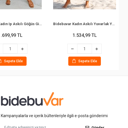
Bidebuvar Kadın Ip Askılı Göğüs Gipe Detaylı Desenli Uzun Süprem Elbise
Bidebuvar Kadın Askılı Yuvarlak Yakalı Desenli Uzun Süprem Elbise
1.699,99 TL
1.534,99 TL
Sepete Ekle
Sepete Ekle
Kampanyalarla ve içerik bültenleriyle ilgili e-posta gönderimi
Gönder