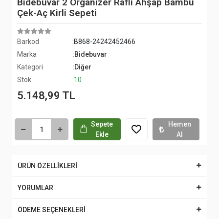
Bidebuvar 2 Organizer Raflı Ahşap Bambu
Çek-Aç Kirli Sepeti
Barkod
:B868-24242452466
Marka
:Bidebuvar
Kategori
:Diğer
Stok
:10
5.148,99 TL
Sepete
Hemen
Ekle
Al
ÜRÜN ÖZELLİKLERİ
YORUMLAR
ÖDEME SEÇENEKLERİ