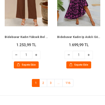
Bidebuvar Kadın Yüksek Bel Lastikli Bağcıklı Uzun Geniş Kesim Detaylı Krinkıl Pantolon
Bidebuvar Kadın Ip Askılı Göğüs Gipe Detaylı Desenli Uzun Süprem Elbise
1.253,99 TL
1.699,99 TL
Sepete Ekle
Sepete Ekle
1
2
3
...
116