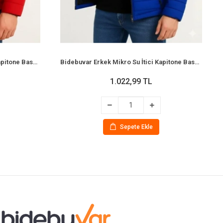
Bidebuvar Erkek Mikro Su İtici Kapitone Baskılı Astarlı Fermuarlı Bomber Mont - Kırmızı
Bidebuvar Erkek Mikro Su İtici Kapitone Baskılı Astarlı Fermuarlı Bomber Mont - Saks Mavisi
1.022,99 TL
Sepete Ekle