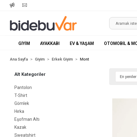
GİYİM
AYAKKABI
EV & YAŞAM
OTOMOBİL & M
Ana Sayfa
Giyim
Erkek Giyim
Mont
Alt Kategoriler
Pantolon
T-Shirt
Gömlek
Hırka
Eşofman Altı
Kazak
Sweatshirt