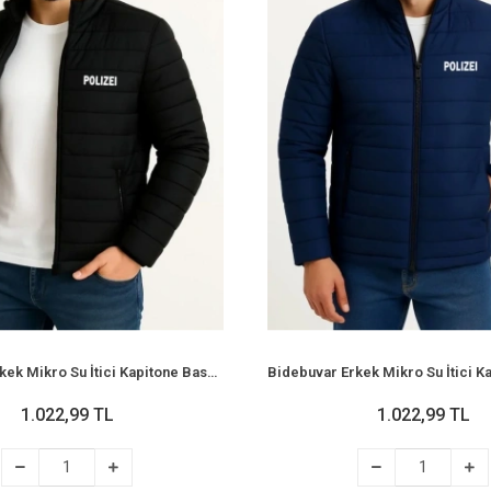
Bidebuvar Erkek Mikro Su İtici Kapitone Baskılı Astarlı Fermuarlı Bomber Mont - Siyah
1.022,99 TL
1.022,99 TL