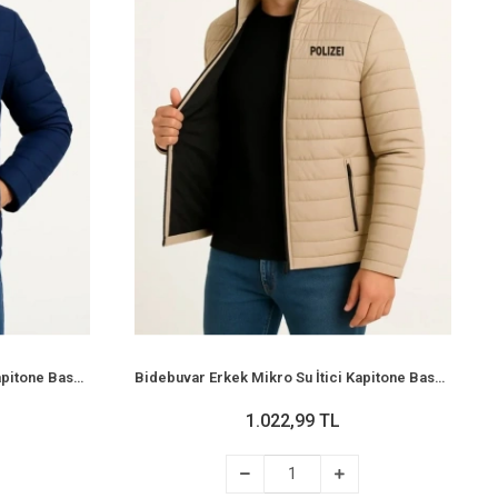
Bidebuvar Erkek Mikro Su İtici Kapitone Baskılı Astarlı Fermuarlı Bomber Mont - Lacivert
Bidebuvar Erkek Mikro Su İtici Kapitone Baskılı Astarlı Fermuarlı Bomber Mont - Bej
1.022,99 TL