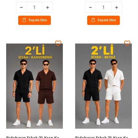
Sepete Ekle
Sepete Ekle
Bidebuvar Erkek 2li Krep Kumaş Cepli Gömlek Şort Takım Kısa Kollu Bağcıklı - Siyah - Kahverengi
Bidebuvar Erkek 2li Krep Kumaş Cepli Gömlek Şort Takım Kısa Kollu Bağcıklı - Siyah - Beyaz