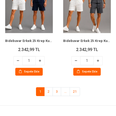
Bidebuvar Erkek 2li Krep Kumaş Cepli Gömlek Şort Takım Kısa Kollu Bağcıklı - Beyaz - Lacivert
Bidebuvar Erkek 2li Krep Kumaş Cepli Gömlek Şort Takım Kısa Kollu Bağcıklı - Beyaz - Füme
2.342,99 TL
2.342,99 TL
Sepete Ekle
Sepete Ekle
1
2
3
...
21