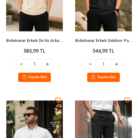
Bidebuvar Erkek Ön Ve Arka Tokyo Kuş Çiçek Baskılı Oversize T-Shirt - Ekru
Bidebuvar Erkek Outdoor Pusula Dağ Baskılı Kısa Kollu Oversize T-Shirt - Siyah
585,99 TL
544,99 TL
Sepete Ekle
Sepete Ekle