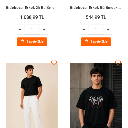
Bidebuvar Erkek 2li Bürümcük Kumaş Beli Lastikli Bağcıklı Bol Paça Pantolon - Beyaz/Vizon
Bidebuvar Erkek Bürümcük Kumaş Rahat Kesim Lastikli Bağcıklı Cepli Pantolon - Bej
1.088,99 TL
544,99 TL
Sepete Ekle
Sepete Ekle