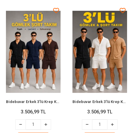
Bidebuvar Erkek 3’lü Krep Kumaş Cepli Gömlek Şort Takım Kısa Kollu Bağcıklı - Siyah , Lacivert , Kahverengi
Bidebuvar Erkek 3’lü Krep Kumaş Cepli Gömlek Şort Takım Kısa Kollu Bağcıklı - Siyah , Beyaz , Bej
3.506,99 TL
3.506,99 TL