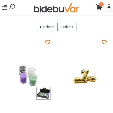
0
Filtreleme
Sıralama