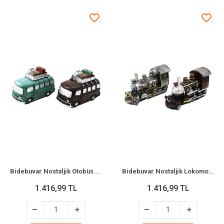
Bidebuvar Nostaljik Otobüs Tasarımlı Biblo Kumbara - Dekoratif Model - Reçine
Bidebuvar Nostaljik Lokomotiv Tren Tasarımlı Biblo Kumbara - Vintage Görünümlü - Dekoratif
1.416,99 TL
1.416,99 TL