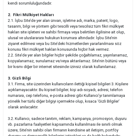
kendi sorumluluğundadır.
2. Fikri Mülkiyet Hakları
2.1. İşbu Site’de yer alan ünvan, işletme adı, marka, patent, logo,
tasarım, bilgi ve yöntem gibi tescilli veya tescilsiz tüm fikri mülkiyet
hakları site işleteni ve sahibi firmaya veya belirtilen ilgilisine ait olup,
ulusal ve uluslararası hukukun koruması altındadır. İşbu Site’nin
ziyaret edilmesi veya bu Site’deki hizmetlerden yararlanılması söz
konusu fikri mülkiyet hakları konusunda hiçbir hak vermez.
2.2. Site’de yer alan bilgiler hiçbir şekilde çoğaltılamaz, yayınlanamaz,
kopyalanamaz, sunulamaz ve/veya aktarılamaz. Site’nin bütünü veya
bir kısmı diğer bir internet sitesinde izinsiz olarak kullanılamaz.
3. Gizli Bilgi
3.1. Firma, site üzerinden kullanıcıların ilettiği kişisel bilgileri 3. Kişilere
açıklamayacaktır. Bu kişisel bilgiler; kişi adı-soyadı, adresi, telefon
numarası, cep telefonu, e-posta adresi gibi Kullanıcı’yı tanımlamaya
yönelik her türlü diğer bilgiyi içermekte olup, kısaca ‘Gizli Bilgiler’
olarak anılacaktır.
3.2. Kullanıcı, sadece tanıtım, reklam, kampanya, promosyon, duyuru
vb. pazarlama faaliyetleri kapsamında kullanılması ile sınırlı olmak
üzere, Site’nin sahibi olan firmanın kendisine ait iletişim, portföy
durumu ve demografik bilgilerini iştirakleri ya da bağlı bulunduğu