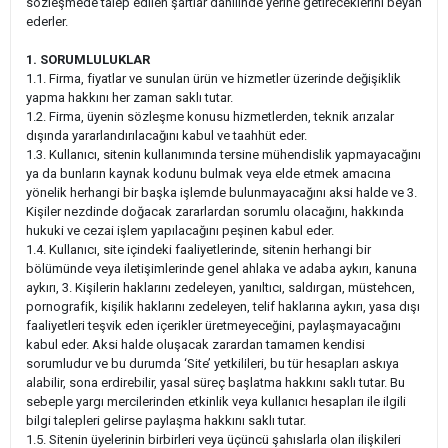
sözleşmede talep edilen şartlar dâhilinde yerine getireceklerini beyan
ederler.
1. SORUMLULUKLAR
1.1. Firma, fiyatlar ve sunulan ürün ve hizmetler üzerinde değişiklik
yapma hakkını her zaman saklı tutar.
1.2. Firma, üyenin sözleşme konusu hizmetlerden, teknik arızalar
dışında yararlandırılacağını kabul ve taahhüt eder.
1.3. Kullanıcı, sitenin kullanımında tersine mühendislik yapmayacağını
ya da bunların kaynak kodunu bulmak veya elde etmek amacına
yönelik herhangi bir başka işlemde bulunmayacağını aksi halde ve 3.
Kişiler nezdinde doğacak zararlardan sorumlu olacağını, hakkında
hukuki ve cezai işlem yapılacağını peşinen kabul eder.
1.4. Kullanıcı, site içindeki faaliyetlerinde, sitenin herhangi bir
bölümünde veya iletişimlerinde genel ahlaka ve adaba aykırı, kanuna
aykırı, 3. Kişilerin haklarını zedeleyen, yanıltıcı, saldırgan, müstehcen,
pornografik, kişilik haklarını zedeleyen, telif haklarına aykırı, yasa dışı
faaliyetleri teşvik eden içerikler üretmeyeceğini, paylaşmayacağını
kabul eder. Aksi halde oluşacak zarardan tamamen kendisi
sorumludur ve bu durumda ‘Site’ yetkilileri, bu tür hesapları askıya
alabilir, sona erdirebilir, yasal süreç başlatma hakkını saklı tutar. Bu
sebeple yargı mercilerinden etkinlik veya kullanıcı hesapları ile ilgili
bilgi talepleri gelirse paylaşma hakkını saklı tutar.
1.5. Sitenin üyelerinin birbirleri veya üçüncü şahıslarla olan ilişkileri