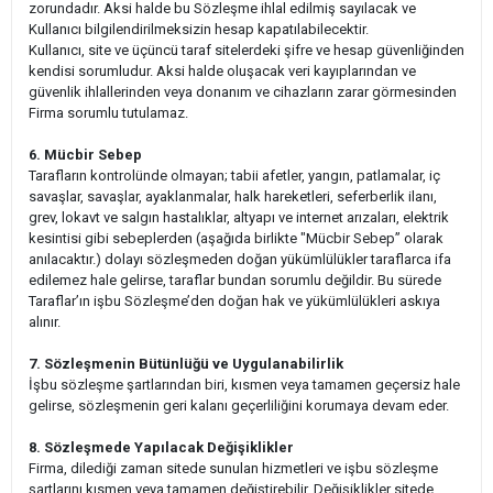
zorundadır. Aksi halde bu Sözleşme ihlal edilmiş sayılacak ve
Kullanıcı bilgilendirilmeksizin hesap kapatılabilecektir.
Kullanıcı, site ve üçüncü taraf sitelerdeki şifre ve hesap güvenliğinden
kendisi sorumludur. Aksi halde oluşacak veri kayıplarından ve
güvenlik ihlallerinden veya donanım ve cihazların zarar görmesinden
Firma sorumlu tutulamaz.
6. Mücbir Sebep
Tarafların kontrolünde olmayan; tabii afetler, yangın, patlamalar, iç
savaşlar, savaşlar, ayaklanmalar, halk hareketleri, seferberlik ilanı,
grev, lokavt ve salgın hastalıklar, altyapı ve internet arızaları, elektrik
kesintisi gibi sebeplerden (aşağıda birlikte "Mücbir Sebep” olarak
anılacaktır.) dolayı sözleşmeden doğan yükümlülükler taraflarca ifa
edilemez hale gelirse, taraflar bundan sorumlu değildir. Bu sürede
Taraflar’ın işbu Sözleşme’den doğan hak ve yükümlülükleri askıya
alınır.
7. Sözleşmenin Bütünlüğü ve Uygulanabilirlik
İşbu sözleşme şartlarından biri, kısmen veya tamamen geçersiz hale
gelirse, sözleşmenin geri kalanı geçerliliğini korumaya devam eder.
8. Sözleşmede Yapılacak Değişiklikler
Firma, dilediği zaman sitede sunulan hizmetleri ve işbu sözleşme
şartlarını kısmen veya tamamen değiştirebilir. Değişiklikler sitede