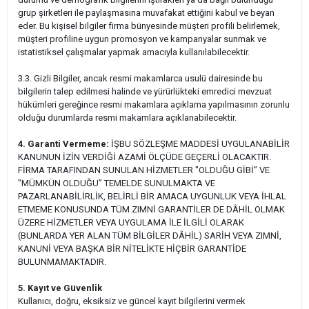
grup şirketleri ile paylaşmasına muvafakat ettiğini kabul ve beyan
eder. Bu kişisel bilgiler firma bünyesinde müşteri profili belirlemek,
müşteri profiline uygun promosyon ve kampanyalar sunmak ve
istatistiksel çalışmalar yapmak amacıyla kullanılabilecektir.
3.3. Gizli Bilgiler, ancak resmi makamlarca usulü dairesinde bu
bilgilerin talep edilmesi halinde ve yürürlükteki emredici mevzuat
hükümleri gereğince resmi makamlara açıklama yapılmasının zorunlu
olduğu durumlarda resmi makamlara açıklanabilecektir.
4. Garanti Vermeme:
İŞBU SÖZLEŞME MADDESİ UYGULANABİLİR
KANUNUN İZİN VERDİĞİ AZAMİ ÖLÇÜDE GEÇERLİ OLACAKTIR.
FİRMA TARAFINDAN SUNULAN HİZMETLER "OLDUĞU GİBİ” VE
"MÜMKÜN OLDUĞU” TEMELDE SUNULMAKTA VE
PAZARLANABİLİRLİK, BELİRLİ BİR AMACA UYGUNLUK VEYA İHLAL
ETMEME KONUSUNDA TÜM ZIMNİ GARANTİLER DE DÂHİL OLMAK
ÜZERE HİZMETLER VEYA UYGULAMA İLE İLGİLİ OLARAK
(BUNLARDA YER ALAN TÜM BİLGİLER DÂHİL) SARİH VEYA ZIMNİ,
KANUNİ VEYA BAŞKA BİR NİTELİKTE HİÇBİR GARANTİDE
BULUNMAMAKTADIR.
5. Kayıt ve Güvenlik
Kullanıcı, doğru, eksiksiz ve güncel kayıt bilgilerini vermek