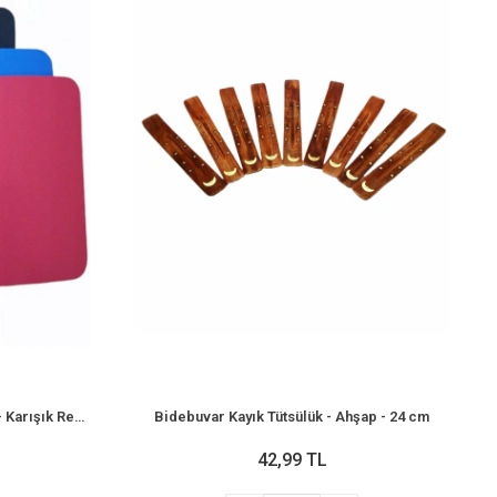
Bidebuvar Küçük Boy Mousepad - Karışık Renkli - 18x22 cm
Bidebuvar Kayık Tütsülük - Ahşap - 24 cm
42,99 TL