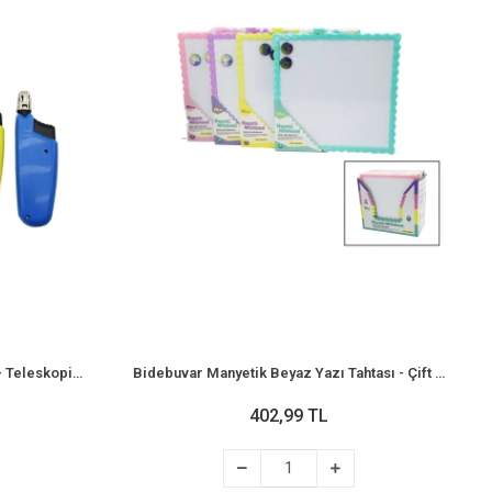
Bidebuvar Mutfak Ocak Çakmağı - Teleskopik Başlık - Renkli
Bidebuvar Manyetik Beyaz Yazı Tahtası - Çift Taraflı - 29x29 cm - Renkli Çerçeve
402,99 TL