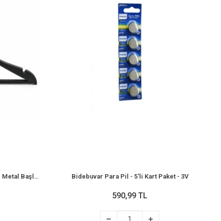
Bidebuvar 3'lü Elbise Askısı Seti - Metal Başlı - Sert Plastik - 360 Derece Döner Kanca
Bidebuvar Para Pil - 5'li Kart Paket - 3V
590,99 TL