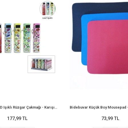
Bidebuvar LED Işıklı Rüzgar Çakmağı - Karışık Desenli - İpli
177,99 TL
73,99 TL