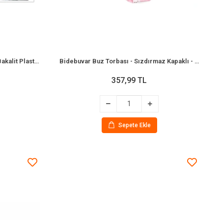
Bidebuvar Izgaralı Kare Küllük - Bakalit Plastik - Siyah
Bidebuvar Buz Torbası - Sızdırmaz Kapaklı - Sıcak ve Soğuk Tutma - Yeniden Kullanılabilir
357,99 TL
Sepete Ekle