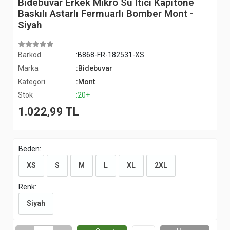
Bidebuvar Erkek Mikro Su İtici Kapitone
Baskılı Astarlı Fermuarlı Bomber Mont -
Siyah
Barkod
:B868-FR-182531-XS
Marka
:Bidebuvar
Kategori
:Mont
Stok
:20+
1.022,99 TL
Beden:
XS
S
M
L
XL
2XL
Renk:
Siyah