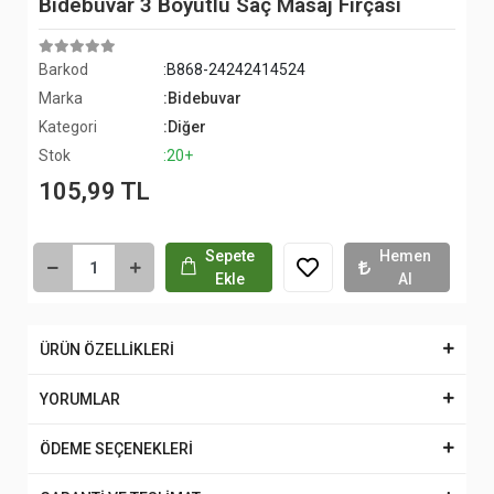
Bidebuvar 3 Boyutlu Saç Masaj Fırçası
Barkod
:B868-24242414524
Marka
:Bidebuvar
Kategori
:Diğer
Stok
:20+
105,99 TL
Sepete
Hemen
Ekle
Al
ÜRÜN ÖZELLİKLERİ
YORUMLAR
ÖDEME SEÇENEKLERİ