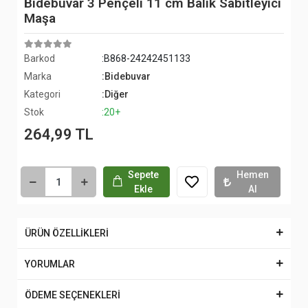
Bidebuvar 3 Pençeli 11 cm Balık Sabitleyici
Maşa
Barkod
:B868-24242451133
Marka
:Bidebuvar
Kategori
:Diğer
Stok
:20+
264,99 TL
Sepete
Hemen
Ekle
Al
ÜRÜN ÖZELLİKLERİ
YORUMLAR
ÖDEME SEÇENEKLERİ