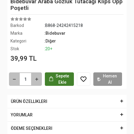
Bidebuvar Araba Gözlük Tutacağı Klips Opp
Poşetli
Barkod
:B868-24242415218
Marka
:Bidebuvar
Kategori
:Diğer
Stok
:20+
39,99 TL
Sepete
Hemen
Ekle
Al
ÜRÜN ÖZELLİKLERİ
YORUMLAR
ÖDEME SEÇENEKLERİ