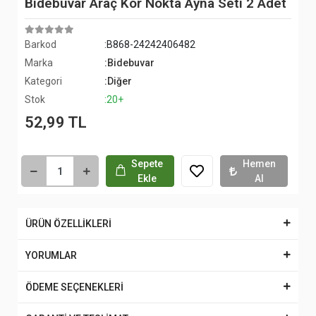
Bidebuvar Araç Kör Nokta Ayna Seti 2 Adet
Barkod
:B868-24242406482
Marka
:Bidebuvar
Kategori
:Diğer
Stok
:20+
52,99 TL
Sepete
Hemen
Ekle
Al
ÜRÜN ÖZELLİKLERİ
YORUMLAR
ÖDEME SEÇENEKLERİ