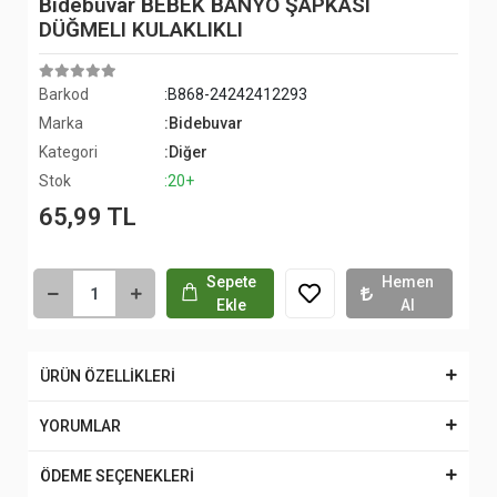
Bidebuvar BEBEK BANYO ŞAPKASI
DÜĞMELI KULAKLIKLI
Barkod
:B868-24242412293
Marka
:Bidebuvar
Kategori
:Diğer
Stok
:20+
65,99 TL
Sepete
Hemen
Ekle
Al
ÜRÜN ÖZELLİKLERİ
YORUMLAR
ÖDEME SEÇENEKLERİ