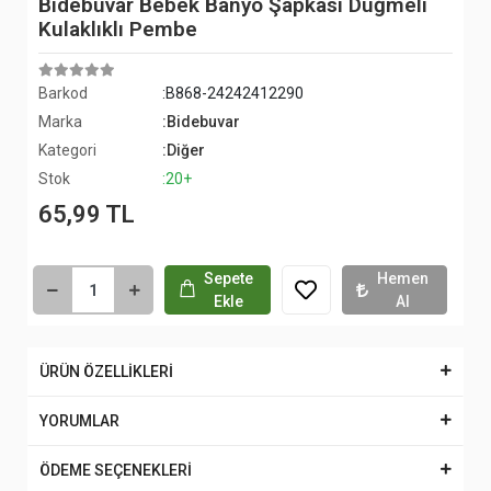
Bidebuvar Bebek Banyo Şapkası Düğmeli
Kulaklıklı Pembe
Barkod
:B868-24242412290
Marka
:Bidebuvar
Kategori
:Diğer
Stok
:20+
65,99 TL
Sepete
Hemen
Ekle
Al
ÜRÜN ÖZELLİKLERİ
YORUMLAR
ÖDEME SEÇENEKLERİ