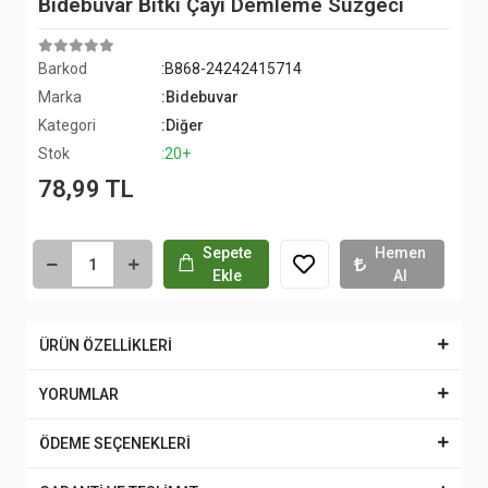
Bidebuvar Bitki Çayı Demleme Süzgeci
Barkod
:B868-24242415714
Marka
:Bidebuvar
Kategori
:Diğer
Stok
:20+
78,99 TL
Sepete
Hemen
Ekle
Al
ÜRÜN ÖZELLİKLERİ
YORUMLAR
ÖDEME SEÇENEKLERİ