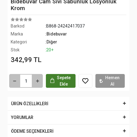
Bidebuvar Cam Sıvı Sabunluk Losyonluk
Krom
Barkod
:B868-24242417037
Marka
:Bidebuvar
Kategori
:Diğer
Stok
:20+
342,99 TL
Sepete
Hemen
Ekle
Al
ÜRÜN ÖZELLİKLERİ
YORUMLAR
ÖDEME SEÇENEKLERİ