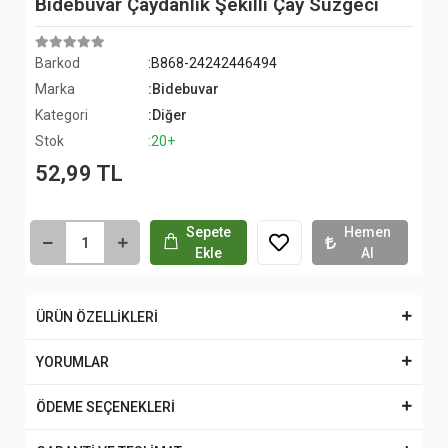
Bidebuvar Çaydanlık Şekilli Çay Süzgeci
Barkod
:B868-24242446494
Marka
:Bidebuvar
Kategori
:Diğer
Stok
:20+
52,99 TL
Sepete
Hemen
Ekle
Al
ÜRÜN ÖZELLİKLERİ
YORUMLAR
ÖDEME SEÇENEKLERİ