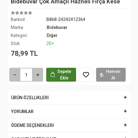
Bidebuvar Çok Amaçlı Hazneli Fırça Kese
Barkod
:B868-24242412364
Marka
:Bidebuvar
Kategori
:Diğer
Stok
:20+
78,99 TL
Sepete
Hemen
Ekle
Al
ÜRÜN ÖZELLİKLERİ
YORUMLAR
ÖDEME SEÇENEKLERİ