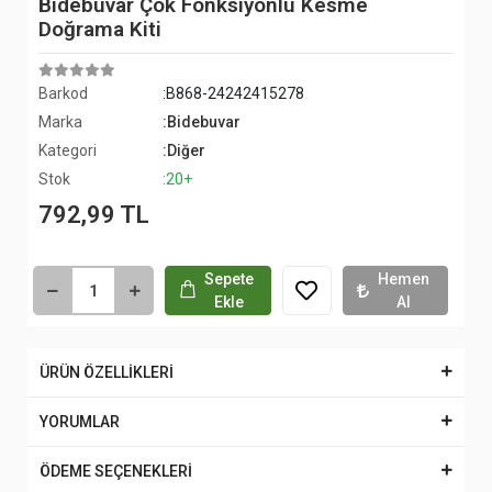
Bidebuvar Çok Fonksiyonlu Kesme
Doğrama Kiti
Barkod
:B868-24242415278
Marka
:Bidebuvar
Kategori
:Diğer
Stok
:20+
792,99 TL
Sepete
Hemen
Ekle
Al
ÜRÜN ÖZELLİKLERİ
YORUMLAR
ÖDEME SEÇENEKLERİ