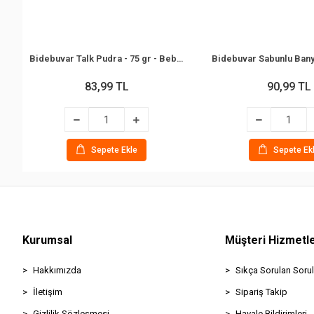
Bidebuvar Talk Pudra - 75 gr - Bebek ve Çocuklar İçin
83,99 TL
90,99 TL
Sepete Ekle
Sepete Ek
Kurumsal
Müşteri Hizmetle
Hakkımızda
Sıkça Sorulan Sorul
İletişim
Sipariş Takip
Gizlilik Sözleşmesi
Havale Bildirimleri