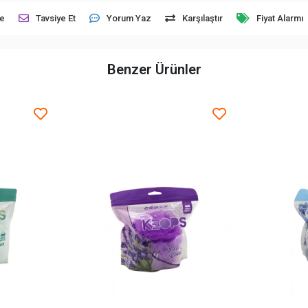
le
Tavsiye Et
Yorum Yaz
Karşılaştır
Fiyat Alarmı
Benzer Ürünler