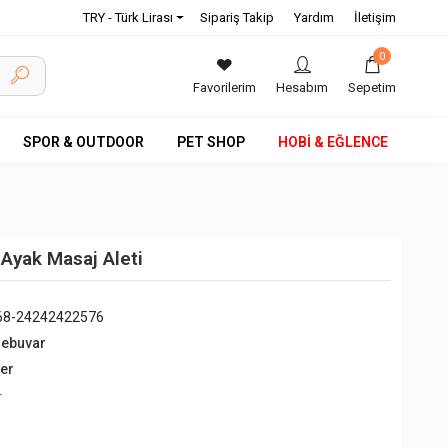
TRY - Türk Lirası
Sipariş Takip
Yardım
İletişim
0
Favorilerim
Hesabım
Sepetim
SPOR & OUTDOOR
PET SHOP
HOBİ & EĞLENCE
Ayak Masaj Aleti
68-24242422576
debuvar
ğer
+