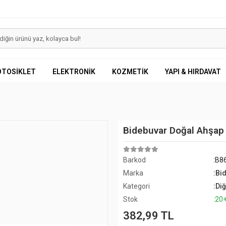
OTOSİKLET
ELEKTRONİK
KOZMETİK
YAPI & HIRDAVAT
Bidebuvar Doğal Ahşap 
Barkod
:B8
Marka
:Bi
Kategori
:Di
Stok
:20
382,99 TL