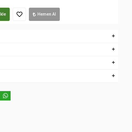
kle
Hemen Al