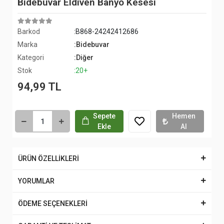
Bidebuvar Eldiven Banyo Kesesi
Barkod
:B868-24242412686
Marka
:Bidebuvar
Kategori
:Diğer
Stok
:20+
94,99 TL
Sepete
Hemen
Ekle
Al
ÜRÜN ÖZELLİKLERİ
YORUMLAR
ÖDEME SEÇENEKLERİ