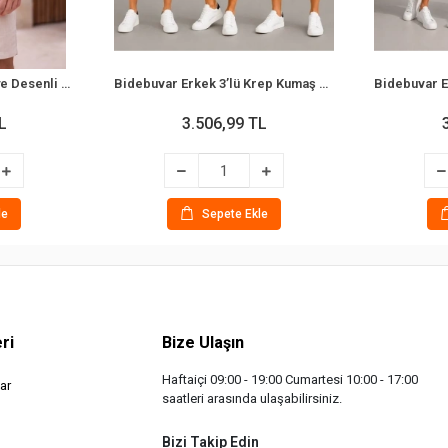
Bidebuvar Erkek Palmiye Desenli Kısa Kollu Hawai Gömlek
Bidebuvar Erkek 3’lü Krep Kumaş Cepli Gömlek Şort Takım Kısa Kollu Bağcıklı - Kahverengi, Beyaz, Lacivert
L
3.506,99 TL
le
Sepete Ekle
ri
Bize Ulaşın
Haftaiçi 09:00 - 19:00 Cumartesi 10:00 - 17:00
ar
saatleri arasında ulaşabilirsiniz.
Bizi Takip Edin