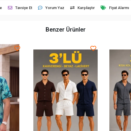
le
Tavsiye Et
Yorum Yaz
Karşılaştır
Fiyat Alarmı
Benzer Ürünler