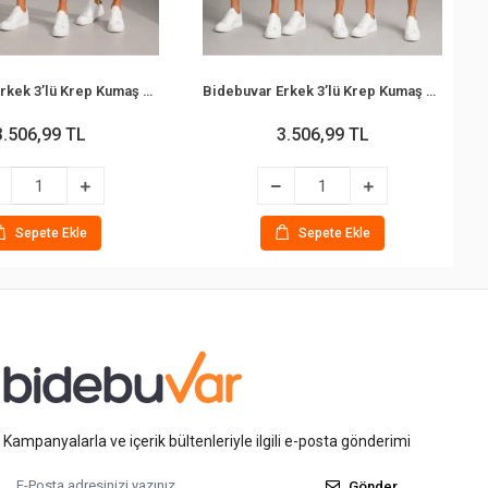
Bidebuvar Erkek 3’lü Krep Kumaş Cepli Gömlek Şort Takım Kısa Kollu Bağcıklı - Füme, Siyah , Bej
Bidebuvar Erkek 3’lü Krep Kumaş Cepli Gömlek Şort Takım Kısa Kollu Bağcıklı - Siyah , Lacivert , Kahverengi
3.506,99 TL
3.506,99 TL
Sepete Ekle
Sepete Ekle
Kampanyalarla ve içerik bültenleriyle ilgili e-posta gönderimi
Gönder