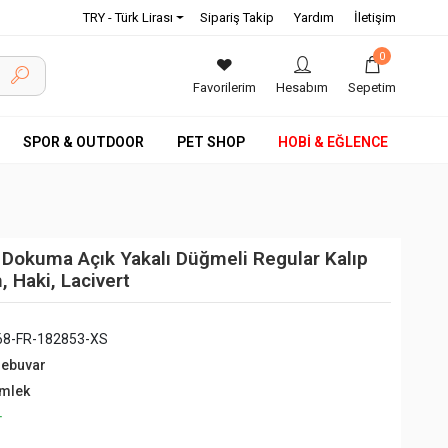
TRY - Türk Lirası
Sipariş Takip
Yardım
İletişim
0
Favorilerim
Hesabım
Sepetim
SPOR & OUTDOOR
PET SHOP
HOBİ & EĞLENCE
 Dokuma Açık Yakalı Düğmeli Regular Kalıp
, Haki, Lacivert
68-FR-182853-XS
debuvar
mlek
+