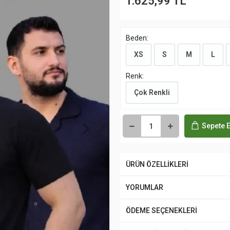
1.625,99 TL
Beden:
XS
S
M
L
Renk:
Çok Renkli
Sepete E
ÜRÜN ÖZELLİKLERİ
YORUMLAR
ÖDEME SEÇENEKLERİ