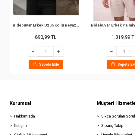
Bidebuvar Erkek Uzun Kollu Beyaz Düğmeli Pera Keten Gömlek
890,99 TL
1.319,99 T
Sepete Ekle
Sepete Ek
Kurumsal
Müşteri Hizmetle
Hakkımızda
Sıkça Sorulan Sorul
İletişim
Sipariş Takip
Gizlilik Sözleşmesi
Havale Bildirimleri