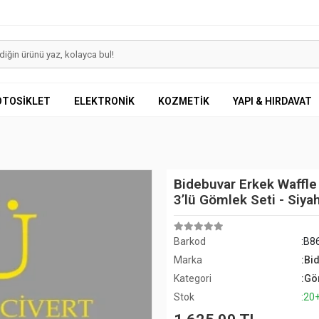
OTOSİKLET
ELEKTRONİK
KOZMETİK
YAPI & HIRDAVAT
Bidebuvar Erkek Waffle
3’lü Gömlek Seti - Siyah
Barkod
:B8
Marka
:Bi
Kategori
:Gö
Stok
:20