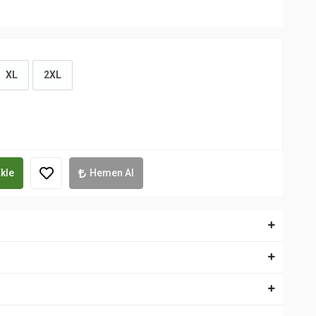
XL
2XL
kle
Hemen Al