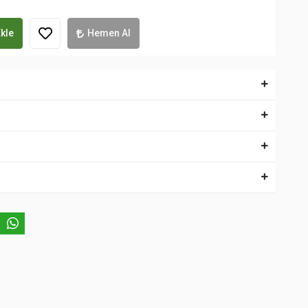
kle
Hemen Al