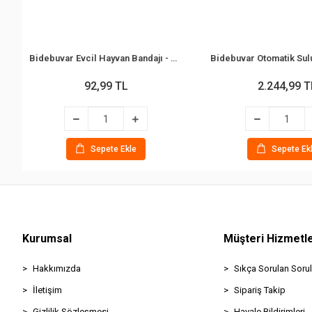
Bidebuvar Evcil Hayvan Bandajı - Pati Desenli - Esnek - Suya Dayanıklı - 7x4 cm
92,99 TL
2.244,99 T
Sepete Ekle
Sepete Ek
Kurumsal
Müşteri Hizmetle
Hakkımızda
Sıkça Sorulan Sorul
İletişim
Sipariş Takip
Gizlilik Sözleşmesi
Havale Bildirimleri