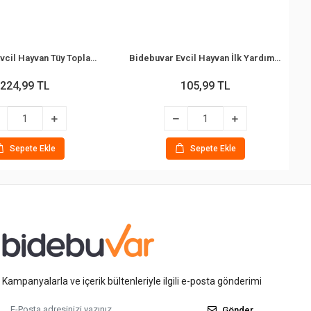
Bidebuvar Evcil Hayvan Tüy Toplama Tarağı - Metal Uçlu - Paslanmaz Çelik
Bidebuvar Evcil Hayvan İlk Yardım Bandajı - Kendinden Yapışkanlı (5 cm x 4.5 m)
224,99 TL
105,99 TL
Sepete Ekle
Sepete Ekle
Kampanyalarla ve içerik bültenleriyle ilgili e-posta gönderimi
Gönder