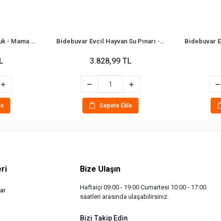
Bidebuvar Otomatik Suluk - Mama Kabı Hazneli - Evcil Hayvan Su Pınarı
Bidebuvar Evcil Hayvan Su Pınarı - Paslanmaz Çelik - 2.2 Litre Kapasite
L
3.828,99 TL
le
Sepete Ekle
ri
Bize Ulaşın
Haftaiçi 09:00 - 19:00 Cumartesi 10:00 - 17:00
ar
saatleri arasında ulaşabilirsiniz.
Bizi Takip Edin