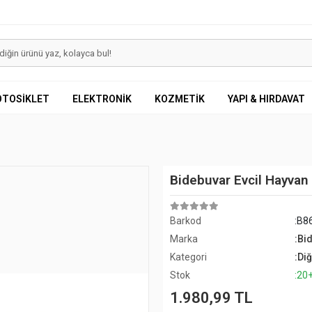
OTOSİKLET
ELEKTRONİK
KOZMETİK
YAPI & HIRDAVAT
Bidebuvar Evcil Hayvan
Barkod
:B8
Marka
:Bi
Kategori
:Di
Stok
:20
1.980,99 TL