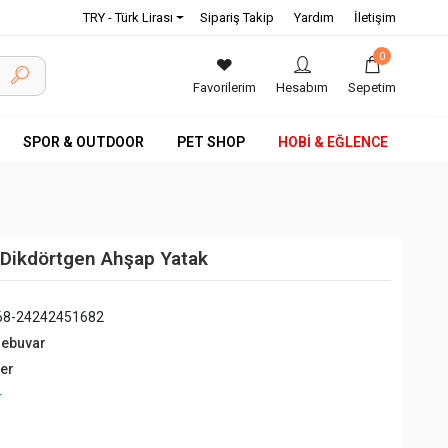
TRY - Türk Lirası
Sipariş Takip
Yardım
İletişim
0
Favorilerim
Hesabım
Sepetim
SPOR & OUTDOOR
PET SHOP
HOBİ & EĞLENCE
 Dikdörtgen Ahşap Yatak
68-24242451682
debuvar
ğer
+