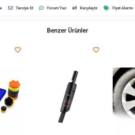
le
Tavsiye Et
Yorum Yaz
Karşılaştır
Fiyat Alarmı
Benzer Ürünler