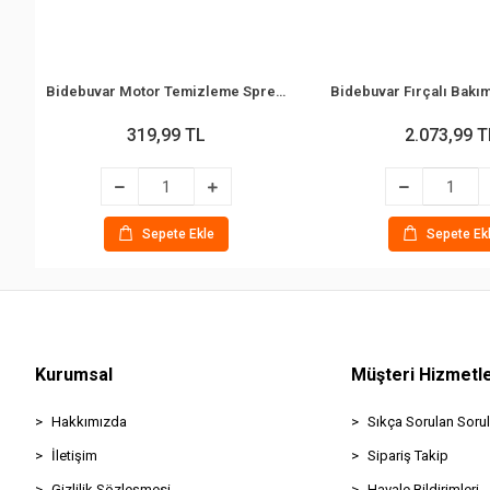
Bidebuvar Motor Temizleme Spreyi - 500 ml - Güçlü Formül
319,99 TL
2.073,99 T
Sepete Ekle
Sepete Ek
Kurumsal
Müşteri Hizmetle
Hakkımızda
Sıkça Sorulan Sorul
İletişim
Sipariş Takip
Gizlilik Sözleşmesi
Havale Bildirimleri