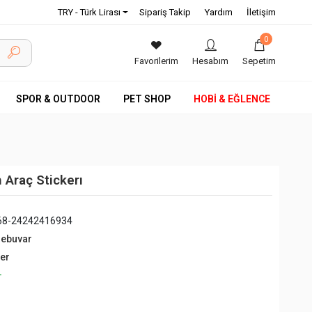
TRY - Türk Lirası
Sipariş Takip
Yardım
İletişim
0
Favorilerim
Hesabım
Sepetim
SPOR & OUTDOOR
PET SHOP
HOBİ & EĞLENCE
 Araç Stickerı
68-24242416934
debuvar
ğer
+