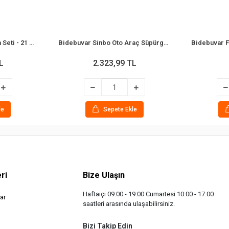
Bidebuvar Fırçalı Bakım Seti - 21 Parça - Matkap Uyumlu Parçalar
Bidebuvar Sinbo Oto Araç Süpürgesi - Çakmaklık Şarjlı - El Tipi - 3600 mAh
L
2.323,99 TL
le
Sepete Ekle
ri
Bize Ulaşın
Haftaiçi 09:00 - 19:00 Cumartesi 10:00 - 17:00
ar
saatleri arasında ulaşabilirsiniz.
Bizi Takip Edin