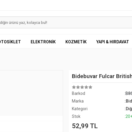
OTOSİKLET
ELEKTRONİK
KOZMETİK
YAPI & HIRDAVAT
Bidebuvar Fulcar British
Barkod
:B8
Marka
:Bi
Kategori
:Di
Stok
:20
52,99 TL