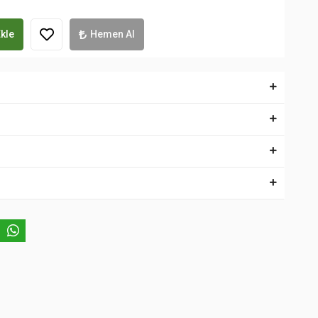
kle
Hemen Al