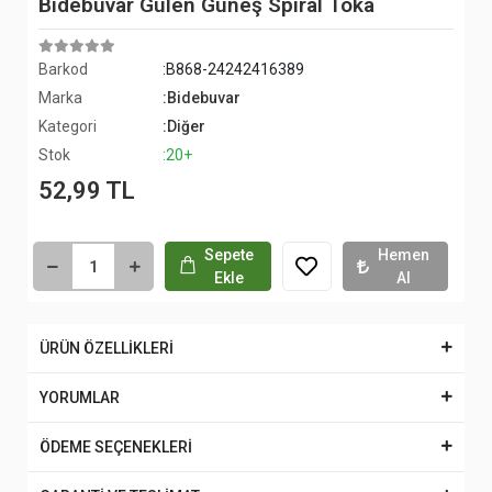
Bidebuvar Gülen Güneş Spiral Toka
Barkod
:B868-24242416389
Marka
:Bidebuvar
Kategori
:Diğer
Stok
:20+
52,99 TL
Sepete
Hemen
Ekle
Al
ÜRÜN ÖZELLİKLERİ
YORUMLAR
ÖDEME SEÇENEKLERİ