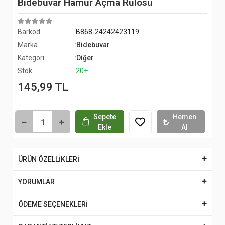
Bidebuvar Hamur Açma Rulosu
Barkod
:B868-24242423119
Marka
:Bidebuvar
Kategori
:Diğer
Stok
:20+
145,99 TL
Sepete
Hemen
Ekle
Al
ÜRÜN ÖZELLİKLERİ
YORUMLAR
ÖDEME SEÇENEKLERİ