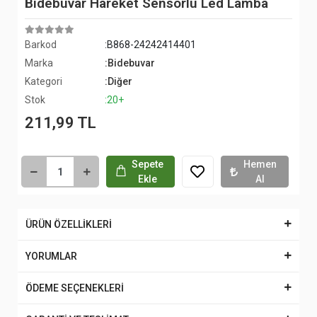
Bidebuvar Hareket Sensörlü Led Lamba
Barkod
:B868-24242414401
Marka
:Bidebuvar
Kategori
:Diğer
Stok
:20+
211,99 TL
Sepete
Hemen
Ekle
Al
ÜRÜN ÖZELLİKLERİ
YORUMLAR
ÖDEME SEÇENEKLERİ