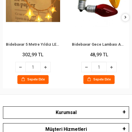
Bidebuvar 5 Metre Yıldız LED Işık - Gün Işığı Rengi - Fişli
Bidebuvar Gece Lambası Ampulü - Renkli - 7W - E14 Duy
302,99 TL
48,99 TL
Sepete Ekle
Sepete Ekle
Kurumsal
Müşteri Hizmetleri