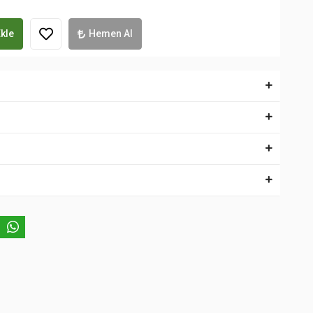
kle
Hemen Al