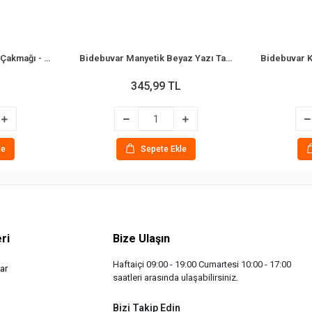
Bidebuvar Mutfak Ocak Çakmağı - Teleskopik Başlık - Renkli
Bidebuvar Manyetik Beyaz Yazı Tahtası - Çift Taraflı - 29x29 cm - Renkli Çerçeve
345,99 TL
le
Sepete Ekle
ri
Bize Ulaşın
Haftaiçi 09:00 - 19:00 Cumartesi 10:00 - 17:00
ar
saatleri arasında ulaşabilirsiniz.
Bizi Takip Edin