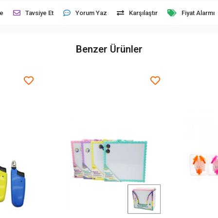
le
Tavsiye Et
Yorum Yaz
Karşılaştır
Fiyat Alarmı
Benzer Ürünler