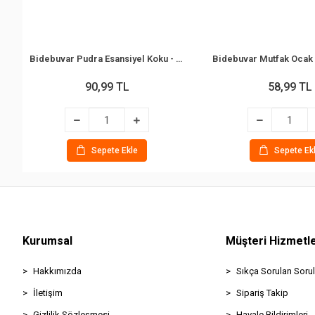
Bidebuvar Pudra Esansiyel Koku - 10 ml - Esans Yağ
90,99 TL
58,99 TL
Sepete Ekle
Sepete Ek
Kurumsal
Müşteri Hizmetle
Hakkımızda
Sıkça Sorulan Sorul
İletişim
Sipariş Takip
Gizlilik Sözleşmesi
Havale Bildirimleri