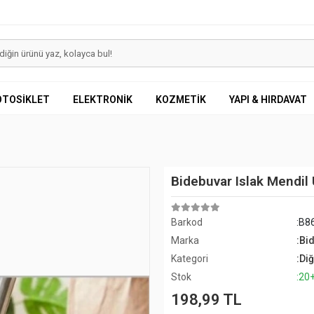
OTOSİKLET
ELEKTRONİK
KOZMETİK
YAPI & HIRDAVAT
Bidebuvar Islak Mendil
Barkod
:B8
Marka
:Bi
Kategori
:Di
Stok
:20
198,99 TL