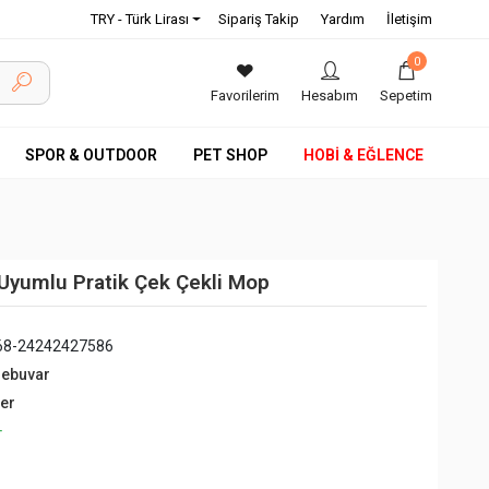
TRY - Türk Lirası
Sipariş Takip
Yardım
İletişim
0
Favorilerim
Hesabım
Sepetim
SPOR & OUTDOOR
PET SHOP
HOBİ & EĞLENCE
 Uyumlu Pratik Çek Çekli Mop
68-24242427586
debuvar
ğer
+