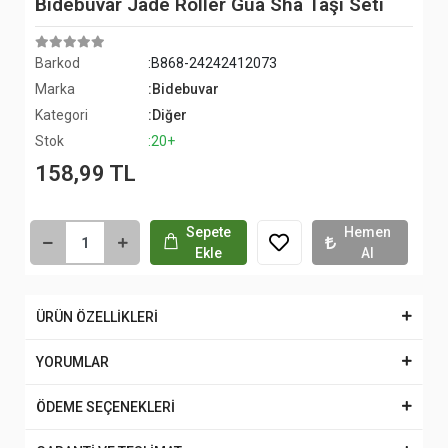
Bidebuvar Jade Roller Gua Sha Taşı Seti
Barkod
:B868-24242412073
Marka
:Bidebuvar
Kategori
:Diğer
Stok
:20+
158,99 TL
Sepete
Hemen
Ekle
Al
ÜRÜN ÖZELLİKLERİ
YORUMLAR
ÖDEME SEÇENEKLERİ