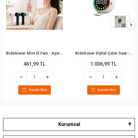
Bidebuvar Mini El Fanı - Ayarlanabilir Hız - Dijital Gösterge - 5W - Karışık Renk
Bidebuvar Dijital Çalar Saat - Bluetooth Özellikli Mini Hoparlör - USB Şarjlı - Işıklı
461,99 TL
1.036,99 TL
Sepete Ekle
Sepete Ekle
Kurumsal