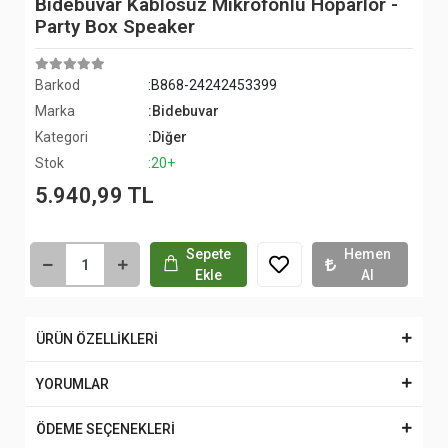
Bidebuvar Kablosuz Mikrofonlu Hoparlör -
Party Box Speaker
Barkod
:B868-24242453399
Marka
:Bidebuvar
Kategori
:Diğer
Stok
:20+
5.940,99 TL
Sepete
Hemen
Ekle
Al
ÜRÜN ÖZELLİKLERİ
YORUMLAR
ÖDEME SEÇENEKLERİ