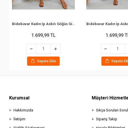
Bidebuvar Kadın Ip Askılı Göğüs Gipe Detaylı Desenli Uzun Süprem Elbise
1.699,99 TL
1.699,99 T
Sepete Ekle
Sepete Ek
Kurumsal
Müşteri Hizmetle
Hakkımızda
Sıkça Sorulan Sorul
İletişim
Sipariş Takip
Gizlilik Sözleşmesi
Havale Bildirimleri