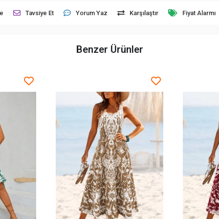
le
Tavsiye Et
Yorum Yaz
Karşılaştır
Fiyat Alarmı
Benzer Ürünler