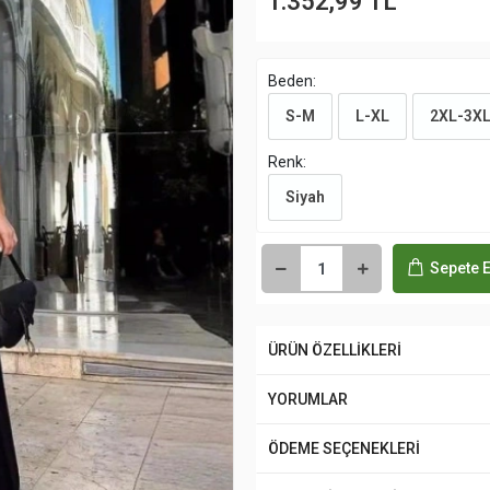
1.352,99 TL
Beden:
S-M
L-XL
2XL-3X
Renk:
Siyah
Sepete E
ÜRÜN ÖZELLİKLERİ
YORUMLAR
ÖDEME SEÇENEKLERİ