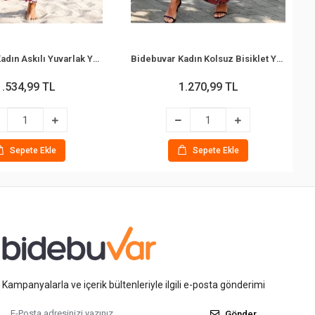
Bidebuvar Kadın Askılı Yuvarlak Yakalı Desenli Uzun Süprem Elbise
Bidebuvar Kadın Kolsuz Bisiklet Yaka Beli Lastikli Desenli Süprem Elbise
1.534,99 TL
1.270,99 TL
Sepete Ekle
Sepete Ekle
Kampanyalarla ve içerik bültenleriyle ilgili e-posta gönderimi
Gönder