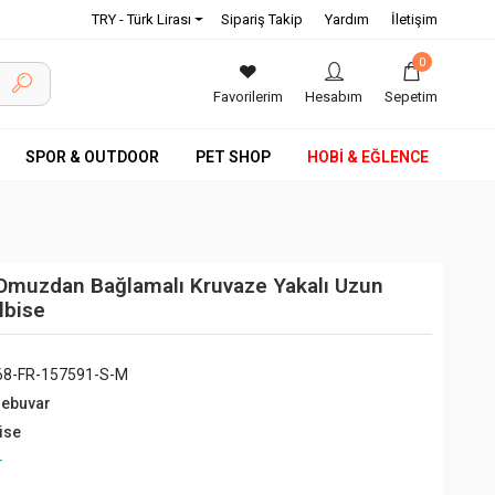
TRY - Türk Lirası
Sipariş Takip
Yardım
İletişim
0
Favorilerim
Hesabım
Sepetim
SPOR & OUTDOOR
PET SHOP
HOBİ & EĞLENCE
 Omuzdan Bağlamalı Kruvaze Yakalı Uzun
lbise
68-FR-157591-S-M
debuvar
ise
+