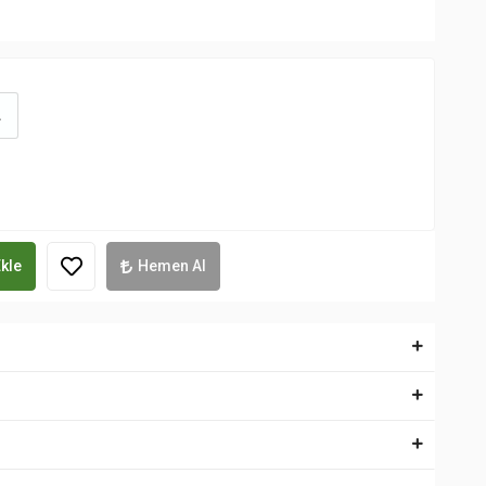
L
kle
Hemen Al