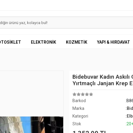
OTOSİKLET
ELEKTRONİK
KOZMETİK
YAPI & HIRDAVAT
Bidebuvar Kadın Askılı
Yırtmaçlı Janjan Krep E
Barkod
:B8
Marka
:Bi
Kategori
:Elb
Stok
:20