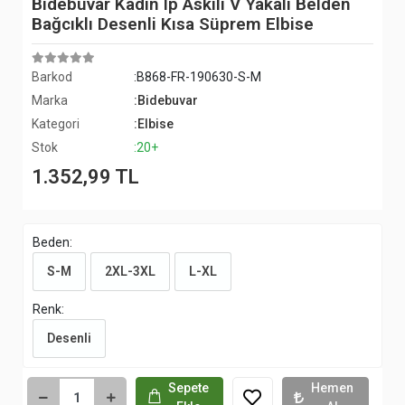
Bidebuvar Kadın Ip Askılı V Yakalı Belden
Bağcıklı Desenli Kısa Süprem Elbise
Barkod
:B868-FR-190630-S-M
Marka
:Bidebuvar
Kategori
:Elbise
Stok
:20+
1.352,99 TL
Beden:
S-M
2XL-3XL
L-XL
Renk:
Desenli
Sepete
Hemen