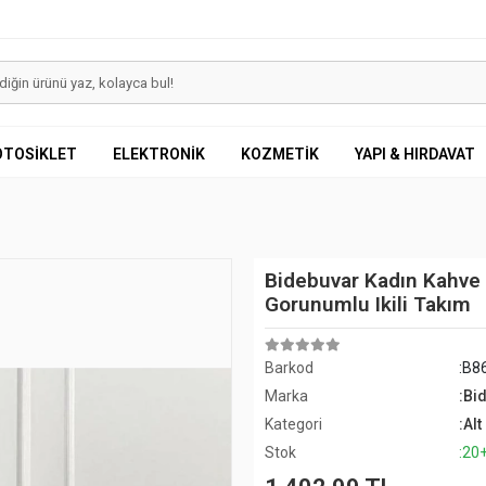
OTOSİKLET
ELEKTRONİK
KOZMETİK
YAPI & HIRDAVAT
Bidebuvar Kadın Kahve 
Gorunumlu Ikili Takım
Barkod
:B8
Marka
:Bi
Kategori
:Alt
Stok
:20