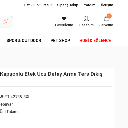
TRY - Türk Lirası
Sipariş Takip
Yardım
İletişim
0
Favorilerim
Hesabım
Sepetim
SPOR & OUTDOOR
PET SHOP
HOBİ & EĞLENCE
Kapşonlu Etek Ucu Detay Arma Ters Dikiş
68-FR-42735-3XL
debuvar
 Üst Takım
+