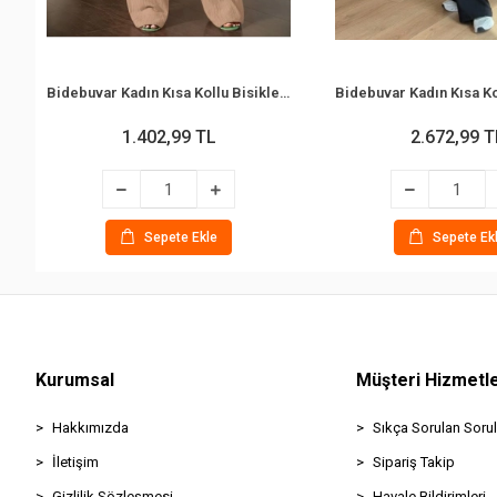
Bidebuvar Kadın Kısa Kollu Bisiklet Yaka Bürümcük Krop Bluz Ve Pantolon Ikili Takım
1.402,99 TL
2.672,99 T
Sepete Ekle
Sepete Ek
Kurumsal
Müşteri Hizmetle
Hakkımızda
Sıkça Sorulan Sorul
İletişim
Sipariş Takip
Gizlilik Sözleşmesi
Havale Bildirimleri