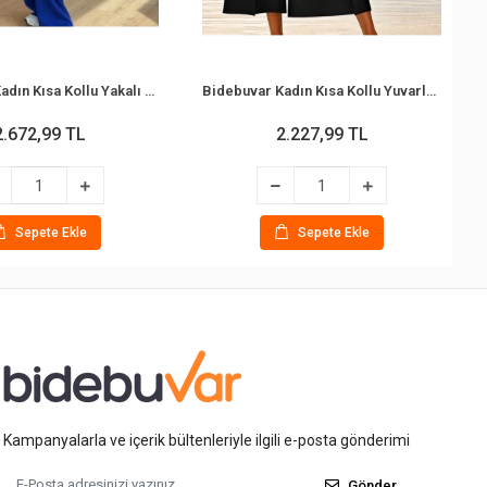
Bidebuvar Kadın Kısa Kollu Yakalı Onu Düğmeli File Detaylı Modal Ceket Ve Pantolon Ikili Tanım
Bidebuvar Kadın Kısa Kollu Yuvarlak Yakalı önü Asimetrik Kesim Detaylı Dubai Bluz Ve Geniş Paçalı Yüksek Bel Janjan Krep Pantolon Ikili Takım
2.672,99 TL
2.227,99 TL
Sepete Ekle
Sepete Ekle
Kampanyalarla ve içerik bültenleriyle ilgili e-posta gönderimi
Gönder