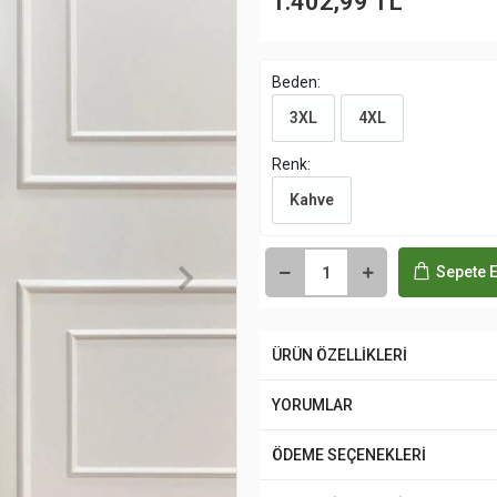
1.402,99 TL
Beden:
3XL
4XL
Renk:
Kahve
Sepete E
ÜRÜN ÖZELLİKLERİ
YORUMLAR
ÖDEME SEÇENEKLERİ