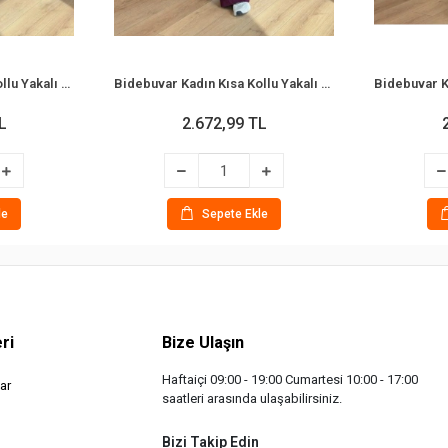
Bidebuvar Kadın Kısa Kollu Yakalı Onu Düğmeli File Detaylı Modal Ceket Ve Pantolon Ikili Tanım
Bidebuvar Kadın Kısa Kollu Yakalı Onu Düğmeli File Detaylı Modal Ceket Ve Pantolon Ikili Tanım
L
2.672,99 TL
le
Sepete Ekle
ri
Bize Ulaşın
Haftaiçi 09:00 - 19:00 Cumartesi 10:00 - 17:00
ar
saatleri arasında ulaşabilirsiniz.
Bizi Takip Edin