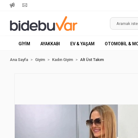
GİYİM
AYAKKABI
EV & YAŞAM
OTOMOBİL & M
Ana Sayfa
Giyim
Kadın Giyim
Alt Üst Takım