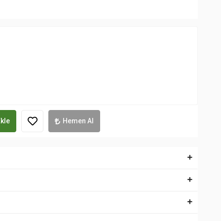
kle
Hemen Al