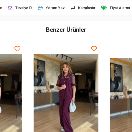
le
Tavsiye Et
Yorum Yaz
Karşılaştır
Fiyat Alarmı
Benzer Ürünler