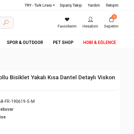
TRY - Türk Lirası
Sipariş Takip
Yardım
İletişim
0
Favorilerim
Hesabım
Sepetim
SPOR & OUTDOOR
PET SHOP
HOBİ & EĞLENCE
llu Bisiklet Yakalı Kısa Dantel Detaylı Viskon
68-FR-190619-S-M
debuvar
ise