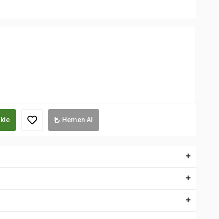
kle
Hemen Al