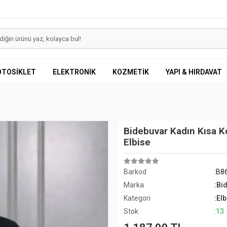
OTOSİKLET
ELEKTRONİK
KOZMETİK
YAPI & HIRDAVAT
Bidebuvar Kadın Kısa Ko
Elbise
Barkod
:B8
Marka
:Bi
Kategori
:Elb
Stok
:13