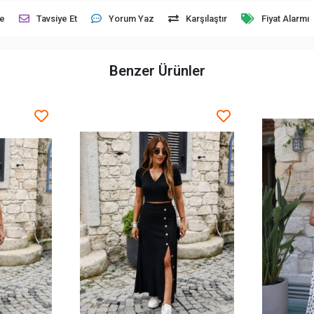
le
Tavsiye Et
Yorum Yaz
Karşılaştır
Fiyat Alarmı
Benzer Ürünler