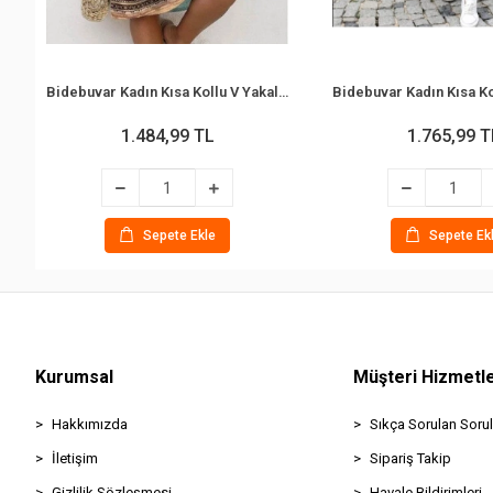
Bidebuvar Kadın Kısa Kollu V Yakalı Desenli Süprem Elbise
1.484,99 TL
1.765,99 T
Sepete Ekle
Sepete Ek
Kurumsal
Müşteri Hizmetle
Hakkımızda
Sıkça Sorulan Sorul
İletişim
Sipariş Takip
Gizlilik Sözleşmesi
Havale Bildirimleri