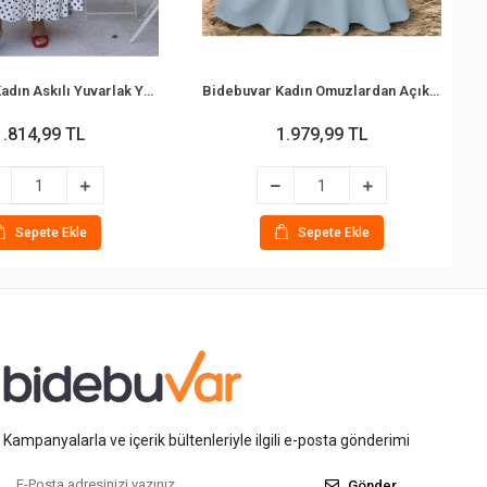
Bidebuvar Kadın Askılı Yuvarlak Yakalı Uzun Süprem Elbise
Bidebuvar Kadın Omuzlardan Açık Boyundan Aksesuar Detaylı Kemersiz Uzun Viskon Elbise
1.814,99 TL
1.979,99 TL
Sepete Ekle
Sepete Ekle
Kampanyalarla ve içerik bültenleriyle ilgili e-posta gönderimi
Gönder