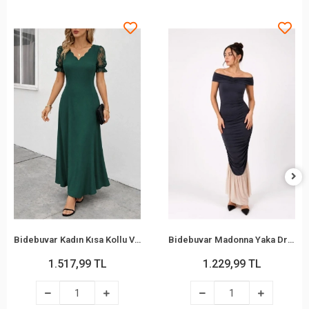
Bidebuvar Kadın Kısa Kollu V Yakalı Uzun Janjan Elbise
Bidebuvar Madonna Yaka Drapeli Büzgü Detaylı Balık Kesim Uzun Abiye Elbise - İndigo
1.517,99 TL
1.229,99 TL