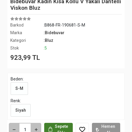
Bidebuvar Kadın Kısa Kollu V Yakalı Dantelli
Viskon Bluz
Barkod
:B868-FR-190681-S-M
Marka
:Bidebuvar
Kategori
:Bluz
Stok
:5
923,99 TL
Beden:
S-M
Renk:
Siyah
Sepete
Hemen