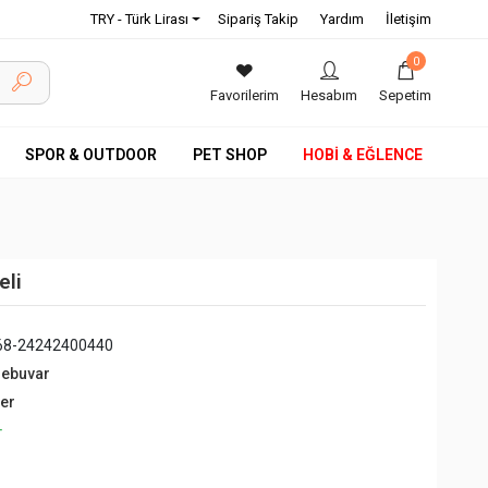
TRY - Türk Lirası
Sipariş Takip
Yardım
İletişim
0
Favorilerim
Hesabım
Sepetim
SPOR & OUTDOOR
PET SHOP
HOBİ & EĞLENCE
eli
68-24242400440
debuvar
ğer
+