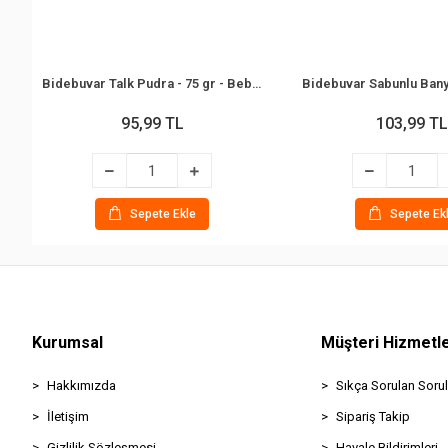
Bidebuvar Talk Pudra - 75 gr - Bebek ve Çocuklar İçin
95,99 TL
103,99 TL
Sepete Ekle
Sepete Ek
Kurumsal
Müşteri Hizmetle
Hakkımızda
Sıkça Sorulan Sorul
İletişim
Sipariş Takip
Gizlilik Sözleşmesi
Havale Bildirimleri