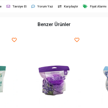
le
Tavsiye Et
Yorum Yaz
Karşılaştır
Fiyat Alarmı
Benzer Ürünler