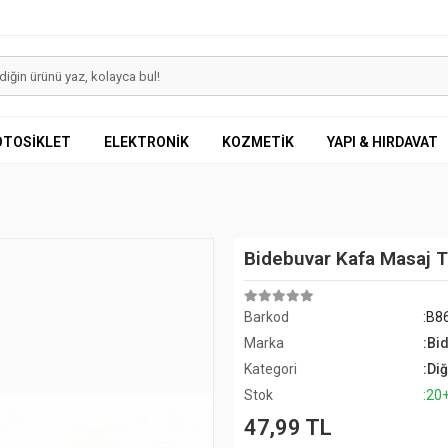
OTOSİKLET
ELEKTRONİK
KOZMETİK
YAPI & HIRDAVAT
Bidebuvar Kafa Masaj T
Barkod
:B8
Marka
:Bi
Kategori
:Di
Stok
:20
47,99 TL