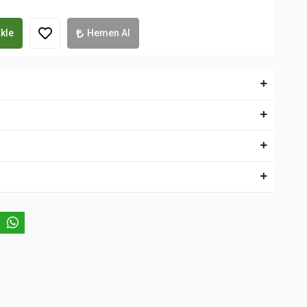
kle
Hemen Al