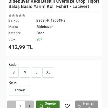
Bidebuvar Kedi Baskılı Oversize Crop Tişört
Salaş Basic Yarım Kol T-shirt - Lacivert
Barkod
:B868-FR-190649-S
Marka
:Bidebuvar
Kategori
:Crop
Stok
:20+
412,99 TL
Beden:
S
M
L
XL
Renk:
Lacivert
Sepete
Hemen