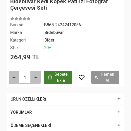
Bidebuvar Kedi Köpek Pati İzi Fotoğraf
Çerçevesi Seti
Barkod
:B868-24242412086
Marka
:Bidebuvar
Kategori
:Diğer
Stok
:20+
264,99 TL
Sepete
Hemen
Ekle
Al
ÜRÜN ÖZELLİKLERİ
YORUMLAR
ÖDEME SEÇENEKLERİ