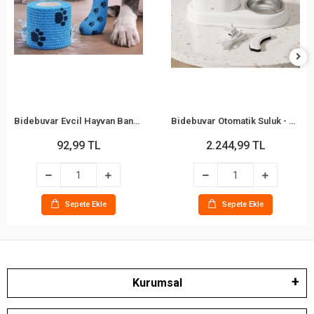
Bidebuvar Evcil Hayvan Bandajı - Pati Desenli - Esnek - Suya Dayanıklı - 7x4 cm
Bidebuvar Otomatik Suluk - Mama Kabı Hazneli - Evcil Hayvan Su Pınarı
92,99 TL
2.244,99 TL
Sepete Ekle
Sepete Ekle
Kurumsal