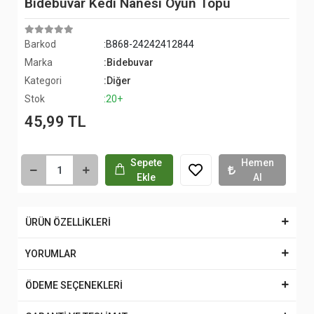
Bidebuvar Kedi Nanesi Oyun Topu
Barkod
:B868-24242412844
Marka
:Bidebuvar
Kategori
:Diğer
Stok
:20+
45,99 TL
Sepete
Hemen
Ekle
Al
ÜRÜN ÖZELLİKLERİ
YORUMLAR
ÖDEME SEÇENEKLERİ