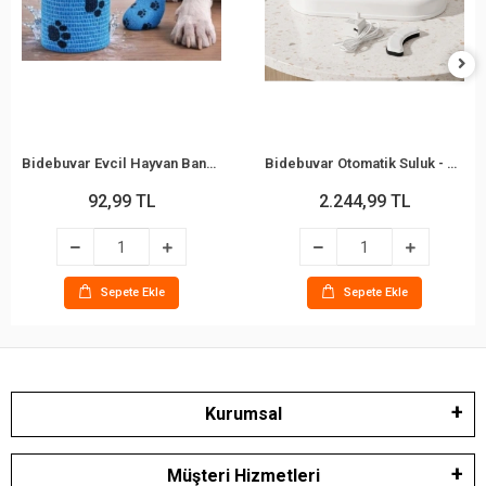
Bidebuvar Evcil Hayvan Bandajı - Pati Desenli - Esnek - Suya Dayanıklı - 7x4 cm
Bidebuvar Otomatik Suluk - Mama Kabı Hazneli - Evcil Hayvan Su Pınarı
92,99 TL
2.244,99 TL
Sepete Ekle
Sepete Ekle
Kurumsal
Müşteri Hizmetleri