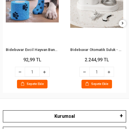
Bidebuvar Evcil Hayvan Bandajı - Pati Desenli - Esnek - Suya Dayanıklı - 7x4 cm
Bidebuvar Otomatik Suluk - Mama Kabı Hazneli - Evcil Hayvan Su Pınarı
92,99 TL
2.244,99 TL
Sepete Ekle
Sepete Ekle
Kurumsal