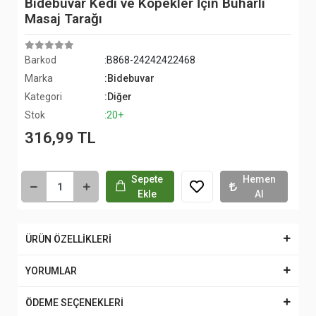
Bidebuvar Kedi ve Köpekler İçin Buharlı
Masaj Tarağı
Barkod
:B868-24242422468
Marka
:Bidebuvar
Kategori
:Diğer
Stok
:20+
316,99 TL
Sepete
Hemen
Ekle
Al
ÜRÜN ÖZELLİKLERİ
YORUMLAR
ÖDEME SEÇENEKLERİ