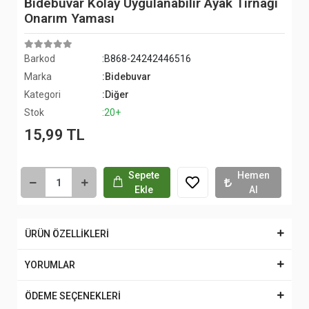
Bidebuvar Kolay Uygulanabilir Ayak Tırnağı
Onarım Yaması
Barkod
:B868-24242446516
Marka
:Bidebuvar
Kategori
:Diğer
Stok
:20+
15,99 TL
Sepete
Hemen
Ekle
Al
ÜRÜN ÖZELLİKLERİ
YORUMLAR
ÖDEME SEÇENEKLERİ