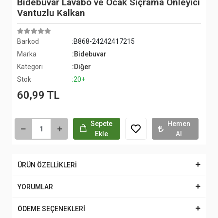
Bidebuvar Lavabo ve Ocak Sıçrama Önleyici
Vantuzlu Kalkan
Barkod
:B868-24242417215
Marka
:Bidebuvar
Kategori
:Diğer
Stok
:20+
60,99 TL
Sepete
Hemen
Ekle
Al
ÜRÜN ÖZELLİKLERİ
YORUMLAR
ÖDEME SEÇENEKLERİ