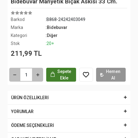
Bidebuvar Manyetik Bıçak Askısı 33 Cm.
Barkod
:B868-24242403049
Marka
:Bidebuvar
Kategori
:Diğer
Stok
:20+
211,99 TL
Sepete
Hemen
Ekle
Al
ÜRÜN ÖZELLİKLERİ
YORUMLAR
ÖDEME SEÇENEKLERİ