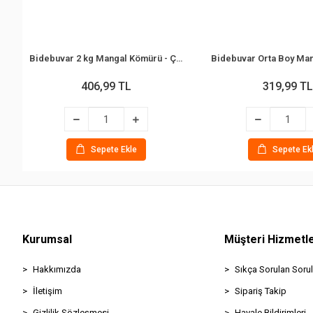
Bidebuvar 2 kg Mangal Kömürü - Çıra Hediyeli - Meşe Kömürü
406,99 TL
319,99 TL
Sepete Ekle
Sepete Ek
Kurumsal
Müşteri Hizmetle
Hakkımızda
Sıkça Sorulan Sorul
İletişim
Sipariş Takip
Gizlilik Sözleşmesi
Havale Bildirimleri