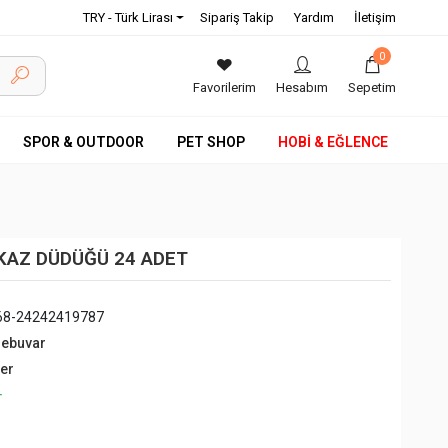
TRY - Türk Lirası
Sipariş Takip
Yardım
İletişim
0
Favorilerim
Hesabım
Sepetim
SPOR & OUTDOOR
PET SHOP
HOBİ & EĞLENCE
 İKAZ DÜDÜĞÜ 24 ADET
68-24242419787
debuvar
ğer
+