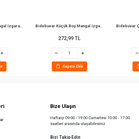
Bidebuvar Orta Boy Mangal Izgarası - 40x30 cm - Ahşap Saplı
Bidebuvar Küçük Boy Mangal Izgarası - 35x20 cm - Ahşap Saplı
272,99 TL
le
Sepete Ekle
ri
Bize Ulaşın
Haftaiçi 09:00 - 19:00 Cumartesi 10:00 - 17:00
ar
saatleri arasında ulaşabilirsiniz.
Bizi Takip Edin