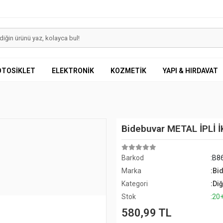
OTOSİKLET
ELEKTRONİK
KOZMETİK
YAPI & HIRDAVAT
Bidebuvar METAL İPLİ
Barkod
:B8
Marka
:Bi
Kategori
:Di
Stok
:20
580,99 TL