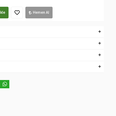
kle
Hemen Al