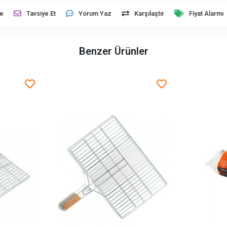
le
Tavsiye Et
Yorum Yaz
Karşılaştır
Fiyat Alarmı
Benzer Ürünler