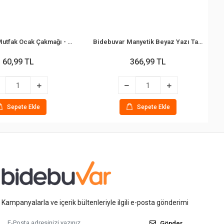
Bidebuvar Mutfak Ocak Çakmağı - Teleskopik Başlık - Renkli
Bidebuvar Manyetik Beyaz Yazı Tahtası - Çift Taraflı - 29x29 cm - Renkli Çerçeve
60,99 TL
366,99 TL
Sepete Ekle
Sepete Ekle
Kampanyalarla ve içerik bültenleriyle ilgili e-posta gönderimi
Gönder