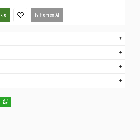
kle
Hemen Al