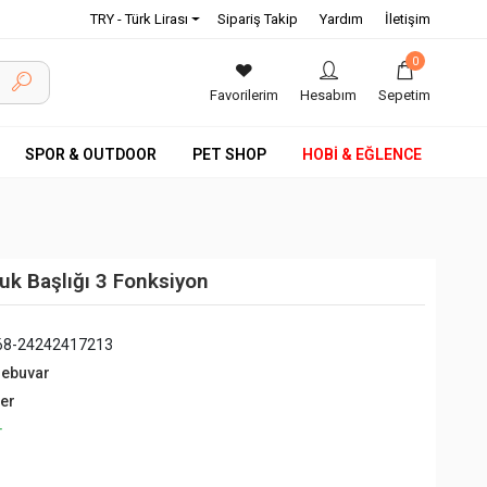
TRY - Türk Lirası
Sipariş Takip
Yardım
İletişim
0
Favorilerim
Hesabım
Sepetim
SPOR & OUTDOOR
PET SHOP
HOBİ & EĞLENCE
uk Başlığı 3 Fonksiyon
68-24242417213
debuvar
ğer
+