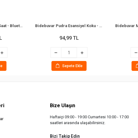
Bidebuvar Dijital Çalar Saat - Bluetooth Özellikli Mini Hoparlör - USB Şarjlı - Işıklı
Bidebuvar Pudra Esansiyel Koku - 10 ml - Esans Yağ
L
94,99 TL
le
Sepete Ekle
ri
Bize Ulaşın
Haftaiçi 09:00 - 19:00 Cumartesi 10:00 - 17:00
ar
saatleri arasında ulaşabilirsiniz.
Bizi Takip Edin