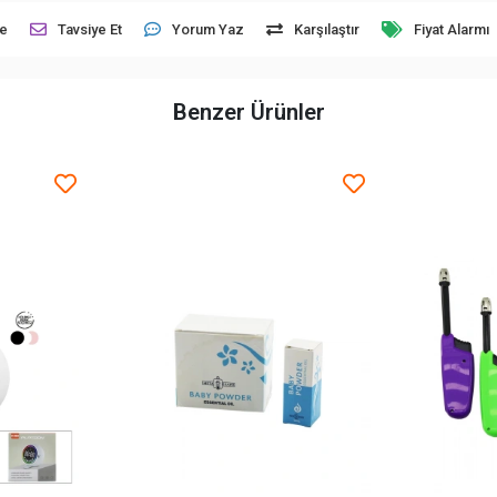
le
Tavsiye Et
Yorum Yaz
Karşılaştır
Fiyat Alarmı
Benzer Ürünler