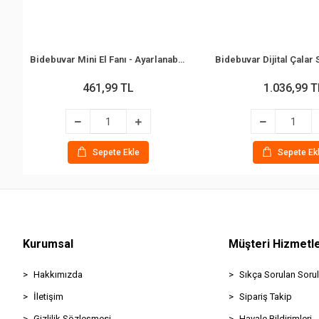
Bidebuvar Mini El Fanı - Ayarlanabilir Hız - Dijital Gösterge - 5W - Karışık Renk
461,99 TL
1.036,99 T
Sepete Ekle
Sepete Ek
Kurumsal
Müşteri Hizmetle
Hakkımızda
Sıkça Sorulan Sorul
İletişim
Sipariş Takip
Gizlilik Sözleşmesi
Havale Bildirimleri