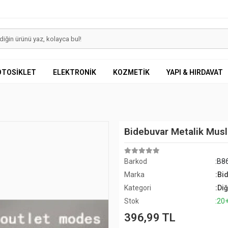
OTOSİKLET
ELEKTRONİK
KOZMETİK
YAPI & HIRDAVAT
Bidebuvar Metalik Musl
Barkod
:B8
Marka
:Bi
Kategori
:Di
Stok
:20
396,99 TL