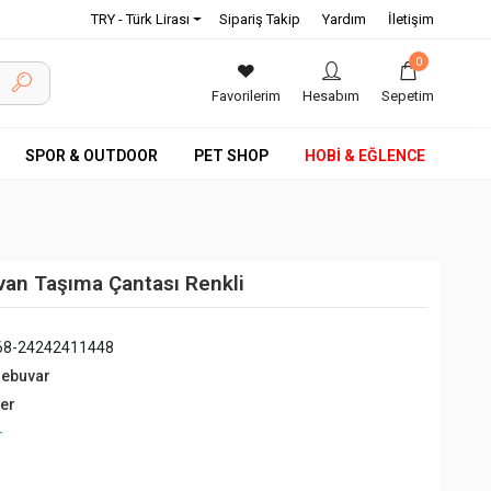
TRY - Türk Lirası
Sipariş Takip
Yardım
İletişim
0
Favorilerim
Hesabım
Sepetim
SPOR & OUTDOOR
PET SHOP
HOBİ & EĞLENCE
van Taşıma Çantası Renkli
68-24242411448
debuvar
ğer
+