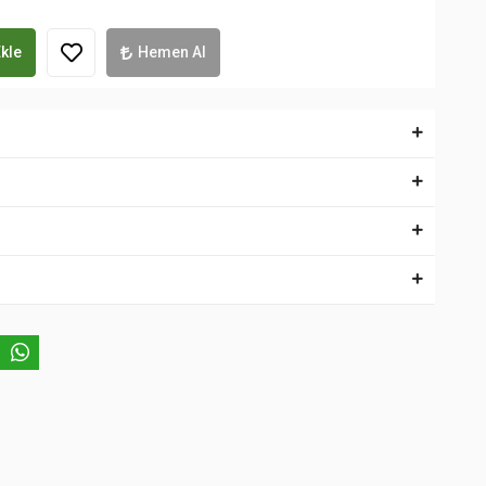
kle
Hemen Al