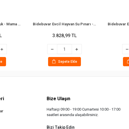
Bidebuvar Otomatik Suluk - Mama Kabı Hazneli - Evcil Hayvan Su Pınarı
Bidebuvar Evcil Hayvan Su Pınarı - Paslanmaz Çelik - 2.2 Litre Kapasite
L
3.828,99 TL
le
Sepete Ekle
ri
Bize Ulaşın
Haftaiçi 09:00 - 19:00 Cumartesi 10:00 - 17:00
ar
saatleri arasında ulaşabilirsiniz.
Bizi Takip Edin