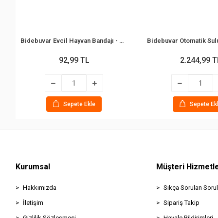
Bidebuvar Evcil Hayvan Bandajı - Pati Desenli - Esnek - Suya Dayanıklı - 7x4 cm
92,99 TL
2.244,99 T
Sepete Ekle
Sepete Ek
Kurumsal
Müşteri Hizmetle
Hakkımızda
Sıkça Sorulan Sorul
İletişim
Sipariş Takip
Gizlilik Sözleşmesi
Havale Bildirimleri