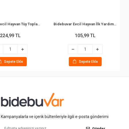
Bidebuvar Evcil Hayvan Tüy Toplama Tarağı - Metal Uçlu - Paslanmaz Çelik
Bidebuvar Evcil Hayvan İlk Yardım Bandajı - Kendinden Yapışkanlı (5 cm x 4.5 m)
224,99 TL
105,99 TL
Sepete Ekle
Sepete Ekle
Kampanyalarla ve içerik bültenleriyle ilgili e-posta gönderimi
Gönder