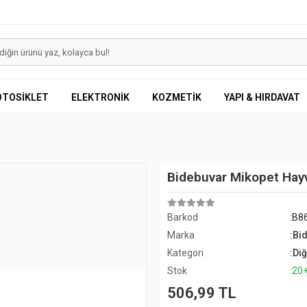
OTOSİKLET
ELEKTRONİK
KOZMETİK
YAPI & HIRDAVAT
Bidebuvar Mikopet Hay
Barkod
:B8
Marka
:Bi
Kategori
:Di
Stok
:20
506,99 TL