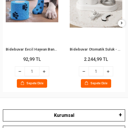
Bidebuvar Evcil Hayvan Bandajı - Pati Desenli - Esnek - Suya Dayanıklı - 7x4 cm
Bidebuvar Otomatik Suluk - Mama Kabı Hazneli - Evcil Hayvan Su Pınarı
92,99 TL
2.244,99 TL
Sepete Ekle
Sepete Ekle
Kurumsal