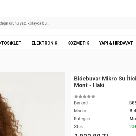
OTOSİKLET
ELEKTRONİK
KOZMETİK
YAPI & HIRDAVAT
Bidebuvar Mikro Su İtic
Mont - Haki
Barkod
:B8
Marka
:Bi
Kategori
:Mo
Stok
:20