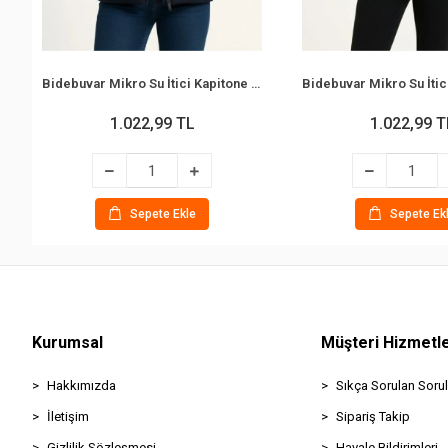
Bidebuvar Mikro Su İtici Kapitone Baskılı Astarlı Fermuarlı Bomber Mont - Lacivert
1.022,99 TL
1.022,99 T
Sepete Ekle
Sepete Ek
Kurumsal
Müşteri Hizmetle
Hakkımızda
Sıkça Sorulan Sorul
İletişim
Sipariş Takip
Gizlilik Sözleşmesi
Havale Bildirimleri