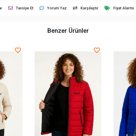
le
Tavsiye Et
Yorum Yaz
Karşılaştır
Fiyat Alarmı
Benzer Ürünler