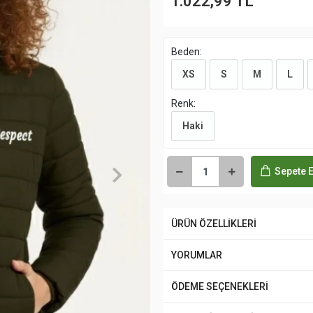
1.022,99 TL
Beden:
XS
S
M
L
Renk:
Haki
Sepete E
ÜRÜN ÖZELLİKLERİ
YORUMLAR
ÖDEME SEÇENEKLERİ