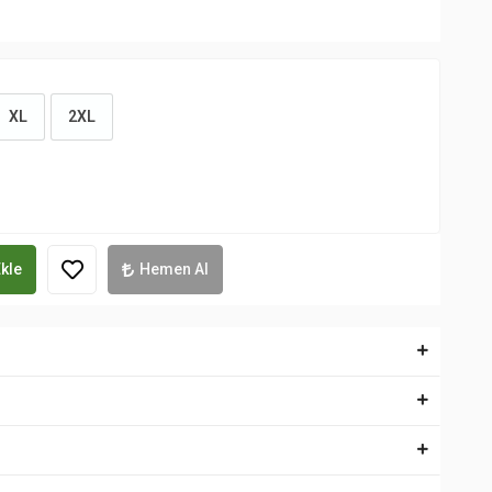
XL
2XL
kle
Hemen Al