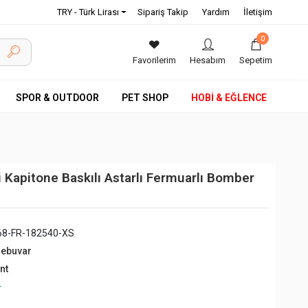
TRY - Türk Lirası
Sipariş Takip
Yardım
İletişim
0
Favorilerim
Hesabım
Sepetim
SPOR & OUTDOOR
PET SHOP
HOBİ & EĞLENCE
i Kapitone Baskılı Astarlı Fermuarlı Bomber
68-FR-182540-XS
debuvar
nt
+